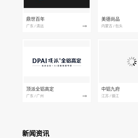
鼎世百年
美德尚品
广东 / 清远
内蒙古 / 包头
顶派全铝高定
中铝九府
广东 / 广州
江苏 / 镇江
新闻资讯