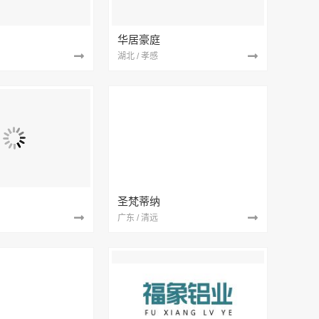
华居豪庭
湖北 / 孝感
圣梵蒂纳
广东 / 清远