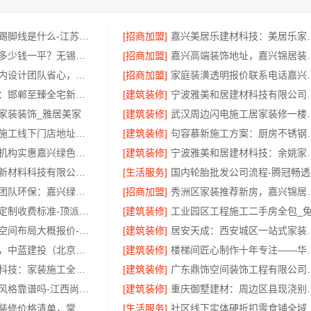
轻奢装饰极简踢脚线是什么-江苏东钢
[招商加盟]
嘉兴美居乐建材科
滨湖公寓装修多少钱一平？无锡亿莱居装饰透明报价
[招商加盟]
嘉兴高端装饰地址
本地化专业室内设计团队省心，嘉兴绿色之家建材科技
[招商加盟]
家庭装潢透明报价
永年全屋装饰：邯郸至臻全宅新材料有限公司实现数字化设计
[建筑装修]
宁波雅美和居建材科技
家装装饰_雅居美家
[建筑装修]
武汉周边闪电施工居家
宁波海曙家装施工线下门店地址宁波雅美和居建材科技有限公司
[建筑装修]
句容慕新施工方
同城口碑家装机构实惠嘉兴绿色之家建材科技
[建筑装修]
宁波雅美和居建材
福建尚艺空间新材料科技有限公司旧房室内家装自有工厂整体落地
[生活服务]
国
同城专业家装团队环保：嘉兴绿色之家建材科技
[招商加盟]
秀洲区家装推荐新房，嘉
家庭装修个性定制收费标准-顶派全铝高端定制
[建筑装修]
畅销家庭装潢空间布局大概报价-浙江乐享新材料有限公司
[建筑装修]
居安天成：西安城区
咸阳装潢专业，中蓝建投（北京）建设有限公司武功分公司
[建筑装修]
楼梯间匠心制作
嘉兴美派建材科技：家装施工全包环保材料服务
[建筑装修]
广东鼎饰空间装饰工程有
绿色装修现代风格靠谱吗-江西尚宅尚品
[建筑装修]
重庆御墅建材：
新北优秀家庭装修价格清单，常州宜居佳装饰预算清晰
[生活服务]
社区线下实体硬折扣零食