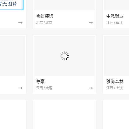
鲁建装饰
中派铝业
北京 / 北京
江苏 / 镇江
尊豪
雅尚森林
云南 / 大理
江西 / 上饶