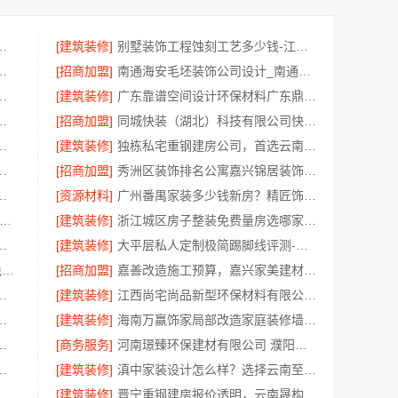
技：美居乐家装匠心施工实拍
[建筑装修]
别墅装饰工程蚀刻工艺多少钱-江苏东钢
，嘉兴锦居装饰材料有限公司
[招商加盟]
南通海安毛坯装饰公司设计_南通宏域全宅装饰建材
联系电话嘉兴美居乐建材科技
[建筑装修]
广东靠谱空间设计环保材料广东鼎饰空间装饰工程有限公司
有限公司：整装全包家装设计厨卫改造
[招商加盟]
同城快装（湖北）科技有限公司快住老房快装公司工期保障靠谱吗
装修一楼带院，本地快装（湖北）科技
[建筑装修]
独栋私宅重钢建房公司，首选云南晟构建材
案：厨房不锈钢改造指南
[招商加盟]
秀洲区装饰排名公寓嘉兴锦居装饰材料有限公司
科技：余姚家装设计到店咨询
[资源材料]
广州番禺家装多少钱新房？精匠饰家报价透明合理
内轮胎批发公司流程-腾冠畅透明规范操作
[建筑装修]
浙江城区房子整装免费量房选哪家浙江乐享新材料
兴锦居装饰材料有限公司务实经营口碑好
[建筑装修]
大平层私人定制极简踢脚线评测-江苏东钢金属家居有限公司
工业园区工程施工二手房全包_兔哥哥智装省心
[招商加盟]
嘉善改造施工预算，嘉兴家美建材科技透明更省心
一站式家装设计毛坯房自有施工队
[建筑装修]
江西尚宅尚品新型环保材料有限公司本地全屋定制简欧套餐
十年专注——华居不锈钢
[建筑装修]
海南万赢饰家局部改造家庭装修墙地翻新
限公司广州装饰性价比排名零增项承诺
[商务服务]
河南璟臻环保建材有限公司 濮阳旧房改造价格推荐
周边区县现浇别墅优惠活动
[建筑装修]
滇中家装设计怎么样？选择云南至高新型建材有限公司
铺全域盈利-河南零百味供应链有限公司
[建筑装修]
晋宁重钢建房报价透明，云南晟构建筑建材有限公司