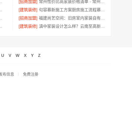
莱居装饰工程材料有限公司一站式全包服务
[招商加盟]
常州性价比高家装价格清单 - 常州宜居佳装饰
房—嘉兴锦居装饰材料有限公司
[建筑装修]
句容慕新施工方案厨房施工流程慕新不锈钢
，云南至高新型建材有限公司工艺精湛
[招商加盟]
福建尚艺空间：旧房室内家装自有工厂整体落地
子整装上门，畅销家装基础工程服务到位
[建筑装修]
滇中家装设计怎么样？云南至高新型建材有限公司口碑好
U
V
W
X
Y
Z
发布信息
免费注册