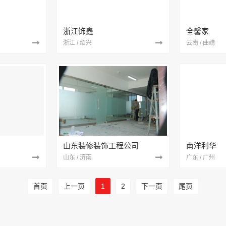
浙江饰鑫
全馨家
浙江 / 绍兴
云南 / 曲靖
山东装修装饰工程公司
南洋利华
山东 / 济南
广东 / 广州
首页
上一页
1
2
下一页
尾页