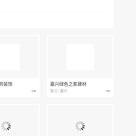
府装饰
嘉兴绿色之家建材
浙江 / 嘉兴