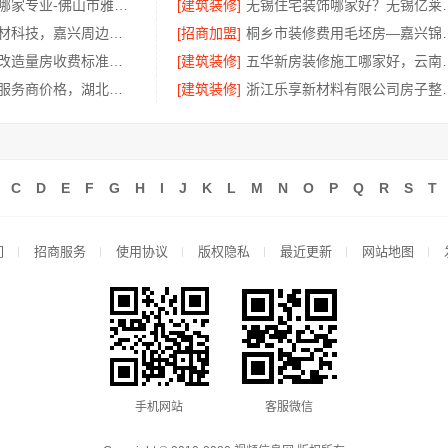
全包家装服务哪家专业-佛山市雅居美家建筑装饰工程有限公司
[建筑装修]
无锡住宅装饰哪家好？无锡亿
嘉兴美居乐建材科技，嘉兴周边美居乐房屋装修联系电话
[招商加盟]
桐乡市装修费用毛坯
省内周边居家改造量房收费标准：浙江乐享新材料有限公司
[建筑装修]
五华新房装修施工哪家好
高效生鲜食品服务商价格，湖北省惠物电子商务有限公司源头直供
[建筑装修]
浙江乐享新材料有限公司房
C
D
E
F
G
H
I
J
K
L
M
N
O
P
Q
R
S
T
们
招商服务
使用协议
版权隐私
最近更新
网站地图
手机网站
客服微信