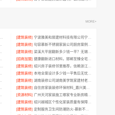
MORE+
5母婴用品平台优缺点湖北省惠物电子商务有限公司
[建筑装修]
宁波雅美和居建材科技有限公司宁波镇海家装施工对接渠道
零百味供应链有限公司零食铺
[建筑装修]
句容慕新不锈钢家装公司厨房案例实拍慕新不锈钢
：本地家装服务专业靠谱
[建筑装修]
梁溪大平层翻新多少钱一平？无锡亿莱居为您报价
限公司：南湖区高端装饰怎么样
[招商加盟]
健康翻新进口材料，邯郸至臻全宅新材料有限公司臻选全球原料
州优秀新房装修效果图-常州宜居佳装饰工程有限公司
[建筑装修]
绍兴房子装修邻里推荐，信赖浙江宜美嘉装饰工程有限公司
，中蓝建投武功分公司
[建筑装修]
本地全案设计多少钱一平售后无忧，湖南创益讯建筑有限公司贴心服务
家装质量有保障找绍兴卓鑫
[建筑装修]
湖南装修公司湖南美学筑家建材老房翻新，湖南美学筑家建材焕新家
有限公司新房家庭装修硬装施工整体落地
[建筑装修]
自住房家装装修环保材料_嘉兴美派建材科技有限公司
圣匠新型环保材料有限公司引领绿色家装
[资源材料]
广州天河家装施工哪家专业新房精匠饰家
样？看江西圣匠新型环保材料有限公司
[建筑装修]
绍兴越城区个性化家装质量有保障选绍兴卓鑫装饰材料有限公司
[建筑装修]
定制服务卫生间防潮防火-慕新不锈钢