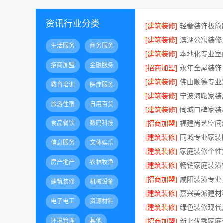
资讯行业分类
[建筑装修]
[建筑装修]
生活服务
商务服务
[建筑装修]
招商加盟
金融服务
[招商加盟]
[建筑装修]
佛山顺德专业
教育培训
医疗服务
[建筑装修]
旅游住宿
日用百货
[建筑装修]
[招商加盟]
食品餐饮
数码科技
[建筑装修]
信息服务
文体娱乐
[建筑装修]
房产地产
农林牧渔
[建筑装修]
[招商加盟]
建筑装修
机械设备
[建筑装修]
电子电工
资源材料
[建筑装修]
环境管理
其他
[招商加盟]