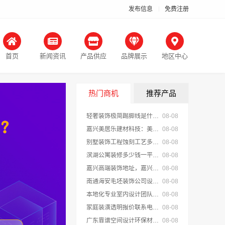
发布信息
免费注册
首页
新闻资讯
产品供应
品牌展示
地区中心
热门商机
推荐产品
轻奢装饰极简踢脚线是什么-江苏东钢
08-08
嘉兴美居乐建材科技：美居乐家装匠心施工实拍
08-08
别墅装饰工程蚀刻工艺多少钱-江苏东钢
08-08
滨湖公寓装修多少钱一平？无锡亿莱居装饰透明报价
08-08
嘉兴高端装饰地址，嘉兴锦居装饰材料有限公司
08-08
南通海安毛坯装饰公司设计_南通宏域全宅装饰建材
08-08
本地化专业室内设计团队省心，嘉兴绿色之家建材科技
08-08
家庭装潢透明报价联系电话嘉兴美居乐建材科技
08-08
广东靠谱空间设计环保材料广东鼎饰空间装饰工程有限公司
08-08