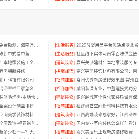
海南同城家装免费勘测，海南万赢饰家新型建筑材料有限公司
[生活服务]
202
修新中式看中蓝
[生活服务]
社区线下实体河南
嘉兴美派建材：本地家装施工全包透明报价
[建筑装修]
嘉兴美派建材
老房翻新装修
[招商加盟]
嘉兴锦居装饰材料有
本地快装（湖北）科技有限公司：青山快装房子装修两房一厅
[招商加盟]
常
东钢金属不锈钢浴室柜厂家怎么样江苏东钢金属科技有限公司
[招商加盟]
咸阳装潢专业
本地快捷住宅装修毛坯房-本地快装省心省力
[建筑装修]
绍兴越城区个性化
长沙实力强的全案设计创益讯建筑，湖南创益讯建筑有限公司口碑
[招商加盟]
福建尚艺空间新材料科技
湖北百年米莱空间美学装饰材料有限公司武汉高端家装口碑怎么样
[建筑装修]
江西高端装修哪家好，江西
半包室内家装全屋改造-福建尚艺空间新材料科技
[建筑装修]
国内专业室内装修怎么
梁溪大平层翻新多少钱一平？无锡亿莱居装饰工程材料有限公司报价透明
[招商加盟]
嘉兴美居乐正规新房装修收费