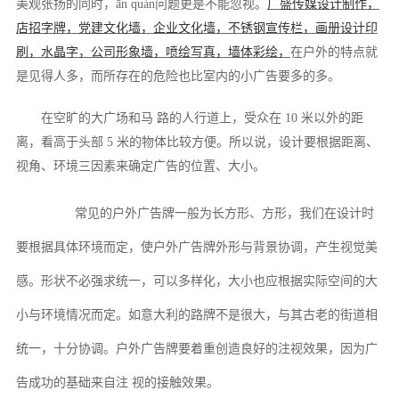
美观张扬的同时，ān quán问题更是不能忽视。
广盛传媒设计制作，
店招字牌，党建文化墙，企业文化墙，不锈钢宣传栏，画册设计印
刷，水晶字，公司形象墙，喷绘写真，墙体彩绘，
在户外的特点就
是见得人多，而所存在的危险也比室内的小广告要多的多。
在空旷的大广场和马
路的人行道上，受众在
10 米以外的距
离，看高于头部 5 米的物体比较方便。所以说，设计要根据距离、
视角、环境三因素来确定广告的位置、大小。
常见的户外广告牌一般为长方形、方形，我们在设计时
要根据具体环境而定，使户外广告牌外形与背景协调，产生视觉美
感。形状不必强求统一，可以多样化，大小也应根据实际空间的大
小与环境情况而定。如意大利的路牌不是很大，与其古老的街道相
统一，十分协调。户外广告牌要着重创造良好的注视效果，因为广
告成功的基础来自注
视的接触效果。