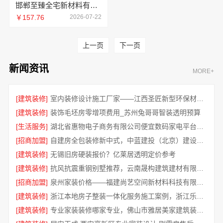
邯郸至臻全宅新材料有限公司：健康翻新进口材料供应
￥157.76
2026-07-22
上一页
下一页
新闻资讯
MORE+
[建筑装修]
室内装修设计施工厂家——江西圣匠新型环保材料有限公司
[建筑装修]
装饰毛坯房零增项费用_苏州兔哥哥智装透明预算
[生活服务]
湖北省惠物电子商务有限公司便宜数码家电平台好不好
[招商加盟]
自建房全包装修新中式，中蓝建投（北京）建设有限公司武功分公司匠心呈现
[建筑装修]
无锡旧房硬装报价？亿莱居透明定价参考
[建筑装修]
抗风抗震重钢别墅推荐，云南晟构建筑建材有限公司匠心打造
[招商加盟]
泉州家装价格——福建尚艺空间新材料科技有限公司透明报价参考
[建筑装修]
浙江本地房子整装一体化服务施工案例，浙江乐享新材料有限公司
[建筑装修]
专业家装装修哪家专业，佛山市雅居美家建筑装饰工程有限公司答案