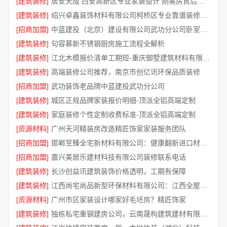
[建筑装修]
居安天成 西安高新区专业家装设计 刚需房售后完善
[建筑装修]
绍兴卓鑫装饰材料有限公司柯桥区专业靠谱装修自有专业施工队
[招商加盟]
中蓝建投（北京）建设有限公司武功分公司卧室全包智能家居
[建筑装修]
句容慕新不锈钢厨房施工流程全解析
[建筑装修]
江北木模报价清单工期短-重庆御墅建筑材料有限公司
[建筑装修]
高端装修公司推荐，南京市创亿讯环保品质装修
[招商加盟]
武功装饰老品牌中蓝建投武功分公司
[建筑装修]
城区正规品牌家装报价明细-顶派全铝高端定制
[建筑装修]
家庭装修个性定制收费标准-顶派全铝高端定制
[资源材料]
广州天河精装房改造精匠饰家家装服务团队
[招商加盟]
邯郸至臻全宅新材料有限公司：健康翻新进口材料专家
[招商加盟]
嘉兴美居乐建材科技有限公司装修联系电话
[建筑装修]
长沙创益讯建筑装饰价格透明，工期有保障
[建筑装修]
江西尚宅尚品新型环保材料有限公司：江西全屋定制简欧公司
[资源材料]
广州市区家装设计哪家好毛坯房？精匠饰家
[建筑装修]
独栋私宅重钢建房公司，云南晟构建筑建材有限公司专业打造