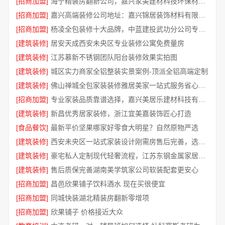
[招商加盟]
海宁精装房翻新公司，嘉兴家美建材科技环保材料放心选
[招商加盟]
嘉兴高端装修公司地址：嘉兴锦居装饰材料有限公司
[招商加盟]
杨凌全包装修十大品牌，中蓝建投武功分公司专业可靠
[建筑装修]
居安天成西安未央区专业装修公寓免费量房
[建筑装修]
江苏慕新不锈钢团队阳台装修效果实拍图
[建筑装修]
城区实力商家全铝整装实景案例-顶派全铝高端定制
[建筑装修]
佛山禅城全包家装装修雅居美家一站式服务省心省力
[招商加盟]
专业家装品质靠谱选择，嘉兴美居乐建材科技有限公司
[建筑装修]
新昌优秀居家装修，浙江宜美嘉装饰匠心打造
[食品餐饮]
最新平价坚果哪家好零食大明星？自然原物严选
[建筑装修]
西安未央区一站式家装设计刚需房售后完善，选居安天成建筑工程
[建筑装修]
豪宅私人定制现代轻奢流程，江苏东钢金属家居有限公司
[建筑装修]
售后质保完善湖南美学筑家公司软装配套更安心
[招商加盟]
昌邑欣果铺子饮料酒水 现在买很便宜
[招商加盟]
同城快装湖北精装房翻新零增项
[招商加盟]
欣果铺子 价格接近大众