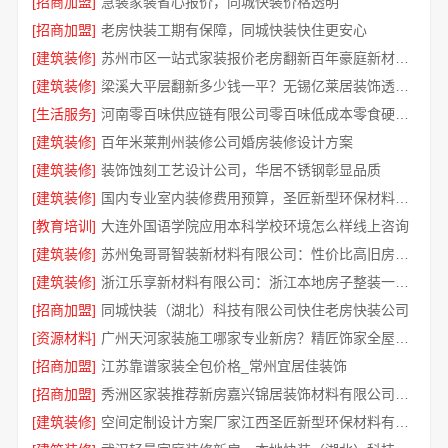
[招商加盟]
急装家装省心报价，同城快装价格透明
[招商加盟]
老房快装工期有保障，同城快装快住更安心
[建筑装修]
苏州市区一站式家装报价老房翻新百年豪庭新材料有限公司透明
[建筑装修]
梁溪大平层翻新多少钱一平？无锡亿莱居装饰透明报价
[生活服务]
河南零百味供应链有限公司零百味低成本零食硬折扣适配全场景
[建筑装修]
百年米莱荆州装修公司婚房装修设计方案
[建筑装修]
装饰蚀刻工艺设计公司，华居不锈钢彰显品质
[建筑装修]
国内专业室内装修费用预算，圣匠新型环保材料性价比分析
[教育培训]
大连外国语学院应用本科学校环境怎么样线上咨询
[建筑装修]
苏州兔哥哥智装新材料有限公司：性价比高旧房翻新二手房案例
[建筑装修]
浙江乐享新材料有限公司：浙江本地房子整装一体化服务施工案例
[招商加盟]
同城快装（湖北）科技有限公司快住老房快装公司
[资源材料]
广州天河家装施工哪家专业新房？精匠饰家全屋整装更专业
[招商加盟]
江苏靠谱家装全包价格_常州宜居佳装饰
[招商加盟]
秀洲区家装推荐新房嘉兴锦居装饰材料有限公司一站式
[建筑装修]
空间定制设计方案厂家江西圣匠新型环保材料有限公司