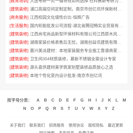
[教育培训]
大连考研一对一辅导班如何选择 社科赛斯考研为备考量身定制
[建筑装修]
浦口高端空间定制定制，南京市创亿讯环保新材料推荐
[商务服务]
江西校园文化墙性价比-恒辉广告
[生活服务]
国内轮胎批发公司流程-湖北省腾冠畅实业贸易有限公司
[建筑装修]
江西尚宅尚品新型环保材料有限公司江西原木风全包装修
[建筑装修]
湖南家装价格表售后无忧，湖南创益讯建筑有限公司透明
[建筑装修]
嘉兴美派建材：本地家装服务专业施工靠谱商家推荐
[建筑装修]
卫生间304材质装修，慕新不锈钢全案设计专家
[建筑装修]
源头直供建材美学筑家别墅装修品质放心之选
[建筑装修]
本地个性化室内设计批发-南京市创亿讯
按字母分类：
A
B
C
D
E
F
G
H
I
J
K
L
M
N
O
P
Q
R
S
T
U
V
W
X
Y
Z
关于我们
联系我们
招商服务
使用协议
版权隐私
最近更新
网站地图
发布信息
免费注册