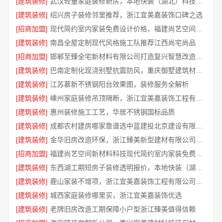
[建筑装修]
武汉轻量家庭装修新房，本地快装（湖北）科技有限公司
[建筑装修]
绍兴房子装修邻里推荐，浙江宜美嘉装饰口碑之选
[招商加盟]
现代简约室内家装免费设计价格，福建尚艺空间新材料科技有限公司
[建筑装修]
南昌全屋定制现代风格施工队推荐江西尚宅尚品
[招商加盟]
邯郸至臻全宅新材料有限公司打造复兴智慧改造方案
[建筑装修]
巴南定制化现浇别墅抗震防风，重庆御墅建筑材料有限公司
[建筑装修]
江苏慕新不锈钢阳台效果图，装修服务全解析
[建筑装修]
嵊州家庭装修吊顶隔断，浙江宜美嘉装饰工程有限公司匠心打造
[建筑装修]
惠州装修施工工艺，华居不锈钢国标品质
[建筑装修]
成都农村建房哪家靠谱选中蓝建投北京建设有限公司四川
[建筑装修]
金华旧房改造环保，浙江臻美新型建材有限公司守护健康居住
[招商加盟]
福建尚艺空间新材料科技现代简约室内家装免费设计价格
[建筑装修]
东西湖工期短房子装修透明报价，本地快装（湖北）科技有限公司
[建筑装修]
鹿山家装不增项，浙江宜美嘉装饰工程有限公司为您透明报价
[建筑装修]
城西家庭装修哪里买，浙江宜美嘉装饰优选
[建筑装修]
老牌旧房改造工期保障小户型浙江臻美值得信赖