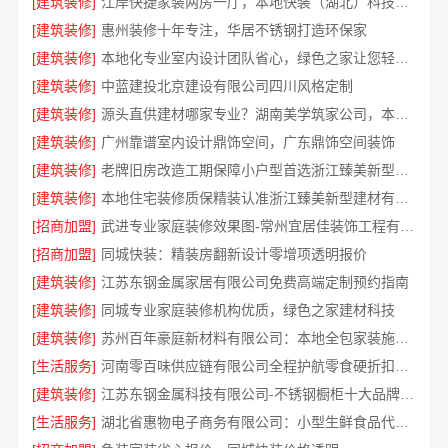
[建筑装修]
江岸快捷家装两房一厅，本地快装（湖北）科技有限公司一站式省心装修
[建筑装修]
惠州装修十年专注，华居不锈钢打造环保家
[建筑装修]
本地化专业室内设计团队省心，绿色之家让您轻松装
[建筑装修]
中蓝建投北京建设有限公司四川风格定制
[建筑装修]
源头直供建材哪家专业？湖南美学筑家公司，本地装修首选
[建筑装修]
广州靠谱室内设计鼎饰空间，广东鼎饰空间装饰
[建筑装修]
老牌旧房改造工期保障小户型首选浙江臻美新型建材有限公司
[建筑装修]
本地住宅装修质保精装认准浙江臻美新型建材有限公司
[招商加盟]
武进专业家庭装修效果图-常州宜居佳装饰工程有限公司
[招商加盟]
同城快装：精装房翻新设计零增项透明报价
[建筑装修]
江苏东钢金属家居有限公司免费高端定制预约指南
[建筑装修]
同城专业家庭装修机构优质，绿色之家建材科技
[建筑装修]
苏州百年豪庭新材料有限公司：本地全包家装施工报价
[生活服务]
河南零百味供应链有限公司全程护航零食硬折扣联动
[建筑装修]
江苏东钢金属科技有限公司-不锈钢橱柜十大品牌推荐
[生活服务]
湖北省惠物电子商务有限公司：小型生鲜食品代理商价格