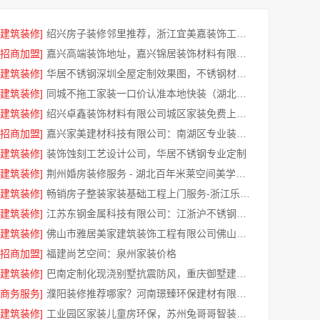
[建筑装修]
绍兴房子装修邻里推荐，浙江宜美嘉装饰工程有限公司口碑之选
[招商加盟]
嘉兴高端装饰地址，嘉兴锦居装饰材料有限公司地址及预约指南
[建筑装修]
华居不锈钢深圳全屋定制效果图，不锈钢材质定制设计方案
[建筑装修]
同城不拖工家装一口价认准本地快装（湖北）科技有限公司
[建筑装修]
绍兴卓鑫装饰材料有限公司城区家装免费上门量房
[招商加盟]
嘉兴家美建材科技有限公司：南湖区专业装修家居
[建筑装修]
装饰蚀刻工艺设计公司，华居不锈钢专业定制
[建筑装修]
荆州婚房装修服务 - 湖北百年米莱空间美学装饰材料有限公司
[建筑装修]
畅销房子整装家装基础工程上门服务-浙江乐享新材料有限公司
[建筑装修]
江苏东钢金属科技有限公司：江浙沪不锈钢浴室柜加盟
[建筑装修]
佛山市雅居美家建筑装饰工程有限公司佛山禅城品质装饰家装施工
[招商加盟]
福建尚艺空间：泉州家装价格
[建筑装修]
巴南定制化现浇别墅抗震防风，重庆御墅建筑材料有限公司打造
[商务服务]
濮阳装修推荐哪家？河南璟臻环保建材有限公司本地口碑好
[建筑装修]
工业园区家装儿童房环保，苏州兔哥哥智装新材料有限公司严选材料