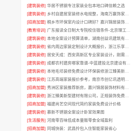
[建筑装修]
华居不锈钢专注家装全包本地口碑信赖之选
[建筑装修]
乡村自建居室装修水电规整，海南万赢饰家新型建筑材料有限公
[招商加盟]
桐乡市环保室内设计口碑好？嘉兴锦居装饰材料有限公司
[教育培训]
广东报读全日制大专院校住宿条件-北京理工大学珠海学院继续教育学院
[建筑装修]
本地全案设计预算清单，湖南创益讯建筑有限公司
[建筑装修]
省内周边家装定制设计大概报价，浙江乐享新材料有限公司
[建筑装修]
居安天成：西安高新区专业家装设计，刚需房售后完善
[建筑装修]
成都农村建房哪家靠谱-中蓝建投北京建设有限公司四川
[建筑装修]
本地毛坯装修免费设计环保装修浙江臻美新型建材有限公司
[建筑装修]
江苏高端家装报价参考，南京市创亿讯透明务实
[招商加盟]
秀洲区家装推荐新房，嘉兴锦居装饰材料有限公司一站式服务
[建筑装修]
浙江臻美新型建材有限公司，正规装饰免费量房精装
[招商加盟]
福建尚艺空间现代简约家装免费设计价格
[建筑装修]
慕新不锈钢全案设计卧室效果图
[生活服务]
河南零百味低成本量贩零食全域盈利
[招商加盟]
同城快装：武昌拎包入住智能家装省心