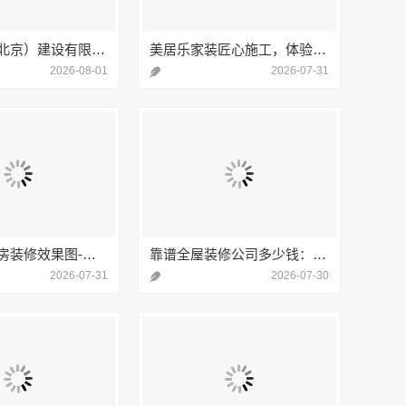
中蓝建投（北京）建设有限公司武功分公司兴平装修靠谱服务
美居乐家装匠心施工，体验嘉兴美居乐建材科技有限公司的精湛工艺
2026-08-01
2026-07-31
常州优秀新房装修效果图-常州宜居佳装饰工程有限公司设计案例展示
靠谱全屋装修公司多少钱：南通宏域全宅装饰建材有限公司透明预算分析
2026-07-31
2026-07-30