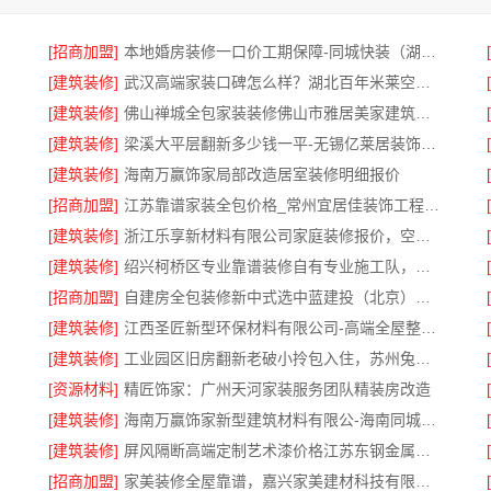
[招商加盟]
本地婚房装修一口价工期保障-同城快装（湖北）科技
[建筑装修]
武汉高端家装口碑怎么样？湖北百年米莱空间美学装饰材料有限公司口碑解析
[建筑装修]
佛山禅城全包家装装修佛山市雅居美家建筑装饰工程有限公司
[建筑装修]
梁溪大平层翻新多少钱一平-无锡亿莱居装饰工程材料有限公司报价详解
[建筑装修]
海南万赢饰家局部改造居室装修明细报价
[招商加盟]
江苏靠谱家装全包价格_常州宜居佳装饰工程有限公司
[建筑装修]
浙江乐享新材料有限公司家庭装修报价，空间布局参考
[建筑装修]
绍兴柯桥区专业靠谱装修自有专业施工队，绍兴卓鑫装饰材料有限公司
[招商加盟]
自建房全包装修新中式选中蓝建投（北京）建设有限公司武功分公司
[建筑装修]
江西圣匠新型环保材料有限公司-高端全屋整装口碑推荐
[建筑装修]
工业园区旧房翻新老破小拎包入住，苏州兔哥哥智装新材料有限公司
[资源材料]
精匠饰家：广州天河家装服务团队精装房改造
[建筑装修]
海南万赢饰家新型建筑材料有限公-海南同城免费勘测服务
[建筑装修]
屏风隔断高端定制艺术漆价格江苏东钢金属家居有限公司
[招商加盟]
家美装修全屋靠谱，嘉兴家美建材科技有限公司专业靠谱