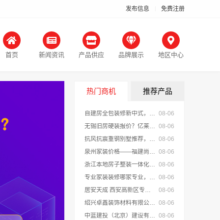
发布信息
免费注册
首页
新闻资讯
产品供应
品牌展示
地区中心
热门商机
推荐产品
自建房全包装修新中式，中蓝建投（北京）建设有限公司武功分公司匠心呈现
08-06
无锡旧房硬装报价？亿莱居透明定价参考
08-06
抗风抗震重钢别墅推荐，云南晟构建筑建材有限公司匠心打造
08-06
泉州家装价格——福建尚艺空间新材料科技有限公司透明报价参考
08-06
浙江本地房子整装一体化服务施工案例，浙江乐享新材料有限公司
08-06
专业家装装修哪家专业，佛山市雅居美家建筑装饰工程有限公司答案
08-06
居安天成 西安高新区专业家装设计 刚需房售后完善
08-06
绍兴卓鑫装饰材料有限公司柯桥区专业靠谱装修自有专业施工队
08-06
中蓝建投（北京）建设有限公司武功分公司卧室全包智能家居
08-06