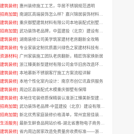
[建筑装修]
惠州装修施工工艺，华居不锈钢规范透明
[招商加盟]
南湖区高端装饰怎么样？嘉兴锦居装饰材料有限公司
[建筑装修]
重庆御墅建筑材料有限公司本地装配式别墅建造零增项
[招商加盟]
武功装饰老品牌，中蓝建投（北京）建设有限公司武功分公司
[建筑装修]
湖南装修公司美学筑家建材老房翻新全攻略
[建筑装修]
专业家装定制优质嘉兴绿色之家建材科技有限公司
[资源材料]
广州家装施工团队老房翻新，精匠饰家焕新居
[建筑装修]
浙江臻美新型建材有限公司金华旧房改造环保装修
[建筑装修]
本地慕新不锈钢客厅施工方案流程详解
[建筑装修]
本地个性化室内设计：南京市创亿讯直供服务
[建筑装修]
周边区县装配式木模重庆御墅有保障
[建筑装修]
本地住宅装修质保精装认准浙江臻美新型建材有限公司
[招商加盟]
武功装饰老品牌-中蓝建投（北京）建设有限公司武功分公司
[招商加盟]
新北优秀家庭装修价格清单，常州宜居佳装饰工程有限公司明细公开
[生活服务]
最新生鲜食品网站价格-湖北省惠物电子商务有限公司限时特惠
[建筑装修]
省内周边居家改造免费量房收费标准——浙江乐享新材料有限公司