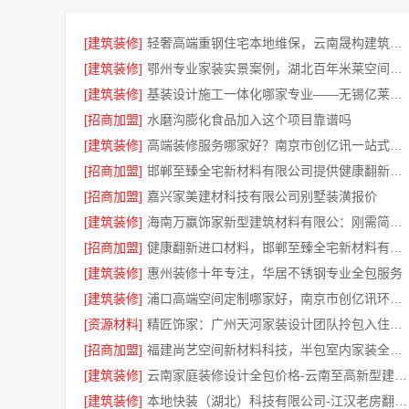
[建筑装修]
轻奢高端重钢住宅本地维保，云南晟构建筑建材有限公司贴心服务
[建筑装修]
鄂州专业家装实景案例，湖北百年米莱空间美学装饰材料有限公司匠心呈现
[建筑装修]
基装设计施工一体化哪家专业——无锡亿莱居装饰工程材料有限公司
[招商加盟]
水磨沟膨化食品加入这个项目靠谱吗
[建筑装修]
高端装修服务哪家好？南京市创亿讯一站式全包服务
[招商加盟]
邯郸至臻全宅新材料有限公司提供健康翻新进口材料
[招商加盟]
嘉兴家美建材科技有限公司别墅装潢报价
[建筑装修]
海南万赢饰家新型建筑材料有限公：刚需简约装修工期提速
[招商加盟]
健康翻新进口材料，邯郸至臻全宅新材料有限公司
[建筑装修]
惠州装修十年专注，华居不锈钢专业全包服务
[建筑装修]
浦口高端空间定制哪家好，南京市创亿讯环保全包更靠谱
[资源材料]
精匠饰家：广州天河家装设计团队拎包入住服务
[招商加盟]
福建尚艺空间新材料科技，半包室内家装全屋改造方案
[建筑装修]
云南家庭装修设计全包价格-云南至高新型建材有限公司
[建筑装修]
本地快装（湖北）科技有限公司-江汉老房翻新省心装