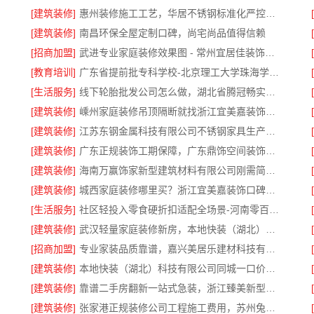
[建筑装修]
惠州装修施工工艺，华居不锈钢标准化严控品质
[建筑装修]
南昌环保全屋定制口碑，尚宅尚品值得信赖
[招商加盟]
武进专业家庭装修效果图 - 常州宜居佳装饰工程有限公司精选
[教育培训]
广东省提前批专科学校-北京理工大学珠海学院继教院
[生活服务]
线下轮胎批发公司怎么做，湖北省腾冠畅实业贸易有限公司合规运营指南
[建筑装修]
嵊州家庭装修吊顶隔断就找浙江宜美嘉装饰工程有限公司专业团队
[建筑装修]
江苏东钢金属科技有限公司不锈钢家具生产基地实力雄厚
[建筑装修]
广东正规装饰工期保障，广东鼎饰空间装饰工程有限公司
[建筑装修]
海南万赢饰家新型建筑材料有限公司刚需简约提速
[建筑装修]
城西家庭装修哪里买？浙江宜美嘉装饰口碑之选
[生活服务]
社区轻投入零食硬折扣适配全场景-河南零百味供应链有限公司
[建筑装修]
武汉轻量家庭装修新房，本地快装（湖北）科技有限公司
[招商加盟]
专业家装品质靠谱，嘉兴美居乐建材科技有限公司口碑之选
[建筑装修]
本地快装（湖北）科技有限公司同城一口价不拖工
[建筑装修]
靠谱二手房翻新一站式急装，浙江臻美新型建材有限公司快速入住
[建筑装修]
张家港正规装修公司工程施工费用，苏州兔哥哥智装新材料有限公司全包透明报价