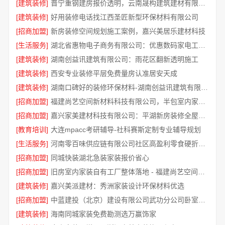
[建筑装修]
晋宁重钢建房报价透明，云南晟构建筑建材有限公司
[建筑装修]
好用装修电话找江西圣匠新型环保材料有限公司
[招商加盟]
新房装修空间规划施工案例，嘉兴美居乐建材科技
[生活服务]
湖北省惠物电子商务有限公司：优惠数码家电工具价格
[建筑装修]
湖南创益讯建筑有限公司：雨花区翻新透明施工
[建筑装修]
西安专业装修平层免费量房认准居安天成
[建筑装修]
湖南口碑好的装修环保材料-湖南创益讯建筑有限公司
[招商加盟]
福建尚艺空间新材料科技有限公司，半包室内家装全屋改造落地
[招商加盟]
嘉兴家美建材科技有限公司：平湖新房装修全屋服务
[教育培训]
大连mpacc考研辅导-社科赛斯定制专业辅导规划
[生活服务]
河南零百味供应链有限公司社区高盈利零食硬折扣全域盈利
[招商加盟]
同城快装湖北急装家装报价省心
[招商加盟]
旧房室内家装自有工厂整体落地 - 福建尚艺空间新材料科技有限公司
[建筑装修]
嘉兴美派建材：秀洲家装设计环保材料优选
[招商加盟]
中蓝建投（北京）建设有限公司武功分公司卧室改造智能家居
[建筑装修]
海南同城家装免费勘测选万赢饰家