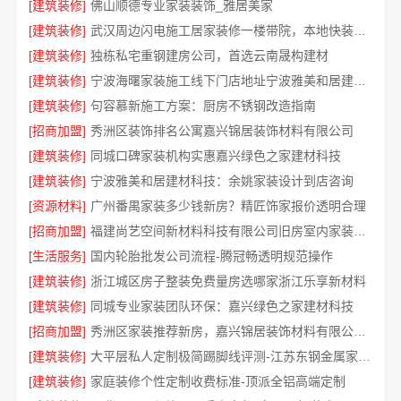
[建筑装修]
佛山顺德专业家装装饰_雅居美家
[建筑装修]
武汉周边闪电施工居家装修一楼带院，本地快装（湖北）科技
[建筑装修]
独栋私宅重钢建房公司，首选云南晟构建材
[建筑装修]
宁波海曙家装施工线下门店地址宁波雅美和居建材科技有限公司
[建筑装修]
句容慕新施工方案：厨房不锈钢改造指南
[招商加盟]
秀洲区装饰排名公寓嘉兴锦居装饰材料有限公司
[建筑装修]
同城口碑家装机构实惠嘉兴绿色之家建材科技
[建筑装修]
宁波雅美和居建材科技：余姚家装设计到店咨询
[资源材料]
广州番禺家装多少钱新房？精匠饰家报价透明合理
[招商加盟]
福建尚艺空间新材料科技有限公司旧房室内家装自有工厂整体落地
[生活服务]
国内轮胎批发公司流程-腾冠畅透明规范操作
[建筑装修]
浙江城区房子整装免费量房选哪家浙江乐享新材料
[建筑装修]
同城专业家装团队环保：嘉兴绿色之家建材科技
[招商加盟]
秀洲区家装推荐新房，嘉兴锦居装饰材料有限公司务实经营口碑好
[建筑装修]
大平层私人定制极简踢脚线评测-江苏东钢金属家居有限公司
[建筑装修]
家庭装修个性定制收费标准-顶派全铝高端定制