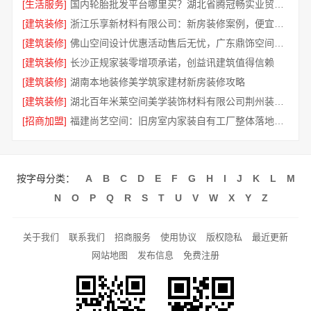
[生活服务]
国内轮胎批发平台哪里买？湖北省腾冠畅实业贸易有限公司正品保障
[建筑装修]
浙江乐享新材料有限公司：新房装修案例，便宜整装服务
[建筑装修]
佛山空间设计优惠活动售后无忧，广东鼎饰空间装饰工程有限公司一站式整装
[建筑装修]
长沙正规家装零增项承诺，创益讯建筑值得信赖
[建筑装修]
湖南本地装修美学筑家建材新房装修攻略
[建筑装修]
湖北百年米莱空间美学装饰材料有限公司荆州装修公司婚房装修设计
[招商加盟]
福建尚艺空间：旧房室内家装自有工厂整体落地服务
按字母分类：
A
B
C
D
E
F
G
H
I
J
K
L
M
N
O
P
Q
R
S
T
U
V
W
X
Y
Z
关于我们
联系我们
招商服务
使用协议
版权隐私
最近更新
网站地图
发布信息
免费注册