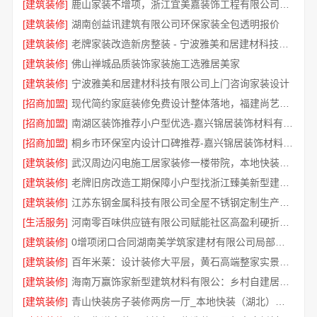
[建筑装修]
鹿山家装不增项，浙江宜美嘉装饰工程有限公司让您安心装修
[建筑装修]
湖南创益讯建筑有限公司环保家装全包透明报价
[建筑装修]
老牌家装改造新房整装 - 宁波雅美和居建材科技有限公司一站式交付
[建筑装修]
佛山禅城品质装饰家装施工选雅居美家
[建筑装修]
宁波雅美和居建材科技有限公司上门咨询家装设计
[招商加盟]
现代简约家庭装修免费设计整体落地，福建尚艺空间新材料科技有限公司省心省心
[招商加盟]
南湖区装饰推荐小户型优选-嘉兴锦居装饰材料有限公司
[招商加盟]
桐乡市环保室内设计口碑推荐-嘉兴锦居装饰材料有限公司
[建筑装修]
武汉周边闪电施工居家装修一楼带院，本地快装（湖北）科技有限公司快速交付
[建筑装修]
老牌旧房改造工期保障小户型找浙江臻美新型建材有限公司
[建筑装修]
江苏东钢金属科技有限公司全屋不锈钢定制生产基地在兴化
[生活服务]
河南零百味供应链有限公司赋能社区高盈利硬折扣全域
[建筑装修]
0增项闭口合同湖南美学筑家建材有限公司局部改造详解
[建筑装修]
百年米莱：设计装修大平层，黄石高端整家实景案例推荐
[建筑装修]
海南万赢饰家新型建筑材料有限公：乡村自建居室装修水电规整
[建筑装修]
青山快装房子装修两房一厅_本地快装（湖北）科技有限公司闪电完工