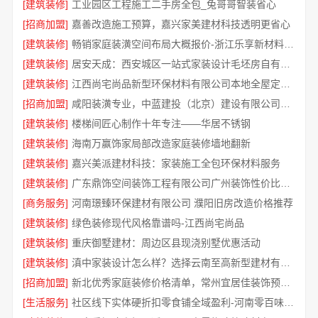
[建筑装修]
工业园区工程施工二手房全包_兔哥哥智装省心
[招商加盟]
嘉善改造施工预算，嘉兴家美建材科技透明更省心
[建筑装修]
畅销家庭装潢空间布局大概报价-浙江乐享新材料有限公司
[建筑装修]
居安天成：西安城区一站式家装设计毛坯房自有施工队
[建筑装修]
江西尚宅尚品新型环保材料有限公司本地全屋定制简欧套餐
[招商加盟]
咸阳装潢专业，中蓝建投（北京）建设有限公司武功分公司
[建筑装修]
楼梯间匠心制作十年专注——华居不锈钢
[建筑装修]
海南万赢饰家局部改造家庭装修墙地翻新
[建筑装修]
嘉兴美派建材科技：家装施工全包环保材料服务
[建筑装修]
广东鼎饰空间装饰工程有限公司广州装饰性价比排名零增项承诺
[商务服务]
河南璟臻环保建材有限公司 濮阳旧房改造价格推荐
[建筑装修]
绿色装修现代风格靠谱吗-江西尚宅尚品
[建筑装修]
重庆御墅建材：周边区县现浇别墅优惠活动
[建筑装修]
滇中家装设计怎么样？选择云南至高新型建材有限公司
[招商加盟]
新北优秀家庭装修价格清单，常州宜居佳装饰预算清晰
[生活服务]
社区线下实体硬折扣零食铺全域盈利-河南零百味供应链有限公司