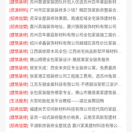
[建筑装修]
苏州靠谱家装团队拎包入住选苏州百年豪庭新材料有限公司
[资源材料]
广州市区家装装修多少钱？精匠饰家新房整装合理报价
[招商加盟]
资深全屋装修效果图，南通宏域全宅装饰建材有限公司
[招商加盟]
嘉兴高端装饰地址，嘉兴锦居装饰材料有限公司
[建筑装修]
苏州百年豪庭新材料有限公司全包家装施工报价新房
[建筑装修]
绍兴卓鑫装饰材料有限公司越城区高性价比家装环保优质材料
[建筑装修]
江西装修原木风全包-江西尚宅尚品新型环保材料有限公司
[建筑装修]
佛山顺德全包家装设计-雅居美家全链条服务
[建筑装修]
居安天成：西安未央区专业装修公寓，免费量房
[建筑装修]
张家港正规装修公司工程施工费用，选苏州兔哥哥智装新材料有限公司更透明
[建筑装修]
江苏东钢金属科技有限公司-不锈钢浴室柜江浙沪加盟
[建筑装修]
全包家装服务哪家专业，佛山市雅居美家建筑装饰工程有限公司
[生活服务]
大型轮胎批发平台教程——湖北省腾冠畅
[招商加盟]
福建尚艺空间新材料科技有限公司现代简约家庭装修免费设计整体落地
[建筑装修]
呈贡一站式装修服务价格表，云南至高新型建材有限公司
[招商加盟]
平湖新房装修全屋就选 嘉兴家美建材科技有限公司一站式服务