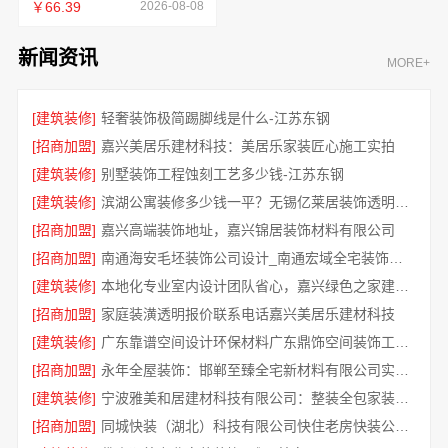
￥66.39
2026-08-08
新闻资讯
MORE+
[建筑装修]
轻奢装饰极简踢脚线是什么-江苏东钢
[招商加盟]
嘉兴美居乐建材科技：美居乐家装匠心施工实拍
[建筑装修]
别墅装饰工程蚀刻工艺多少钱-江苏东钢
[建筑装修]
滨湖公寓装修多少钱一平？无锡亿莱居装饰透明报价
[招商加盟]
嘉兴高端装饰地址，嘉兴锦居装饰材料有限公司
[招商加盟]
南通海安毛坯装饰公司设计_南通宏域全宅装饰建材
[建筑装修]
本地化专业室内设计团队省心，嘉兴绿色之家建材科技
[招商加盟]
家庭装潢透明报价联系电话嘉兴美居乐建材科技
[建筑装修]
广东靠谱空间设计环保材料广东鼎饰空间装饰工程有限公司
[招商加盟]
永年全屋装饰：邯郸至臻全宅新材料有限公司实现数字化设计
[建筑装修]
宁波雅美和居建材科技有限公司：整装全包家装设计厨卫改造
[招商加盟]
同城快装（湖北）科技有限公司快住老房快装公司工期保障靠谱吗